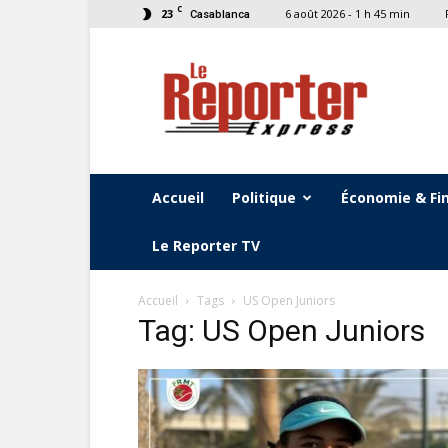
C
23
6 août 2026 - 1 h 45 min
Casablanca
Le
Reporter
Express
Accueil
Politique
Économie & Fi
Le Reporter TV
Accueil
Tags
US Open Juniors
Tag: US Open Juniors