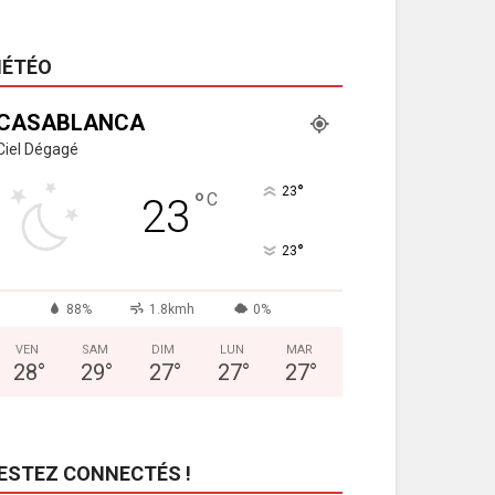
ÉTÉO
CASABLANCA
Ciel Dégagé
°
23
°
C
23
°
23
88%
1.8kmh
0%
VEN
SAM
DIM
LUN
MAR
28
°
29
°
27
°
27
°
27
°
ESTEZ CONNECTÉS !