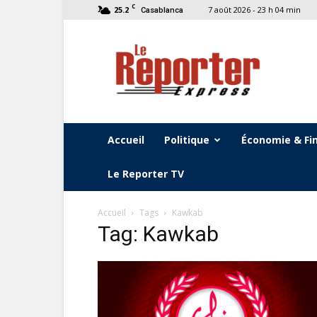
C
25.2
7 août 2026 - 23 h 04 min
Casablanca
Le
Reporter
Express
Accueil
Politique
Économie & Fi
Le Reporter TV
Accueil
Tags
Kawkab
Tag: Kawkab