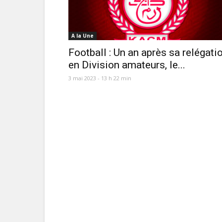
A la Une
Football : Un an après sa relégati
en Division amateurs, le...
3 mai 2023 - 13 h 22 min