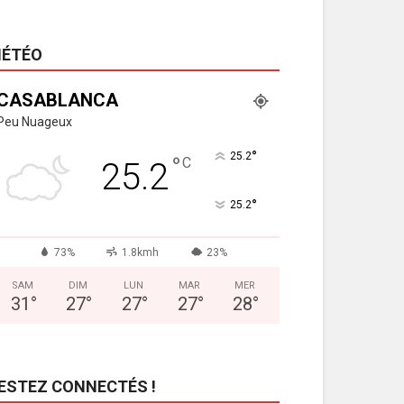
ÉTÉO
CASABLANCA
Peu Nuageux
°
25.2
°
C
25.2
°
25.2
73%
1.8kmh
23%
SAM
DIM
LUN
MAR
MER
31
°
27
°
27
°
27
°
28
°
ESTEZ CONNECTÉS !