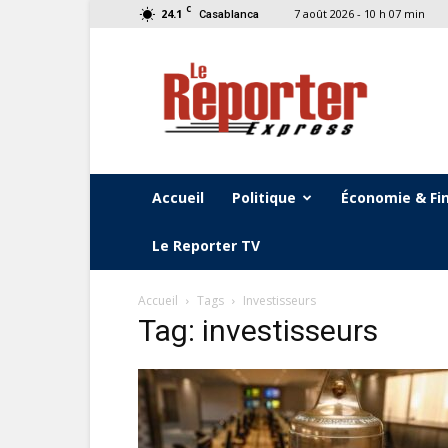
C
24.1
7 août 2026 - 10 h 07 min
Casablanca
Le
Reporter
Express
Accueil
Politique
Économie & Fi
Le Reporter TV
Accueil
Tags
Investisseurs
Tag: investisseurs