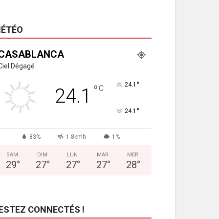
ÉTÉO
CASABLANCA
Ciel Dégagé
°
24.1
°
C
24.1
°
24.1
83%
1.8kmh
1%
SAM
DIM
LUN
MAR
MER
29
°
27
°
27
°
27
°
28
°
ESTEZ CONNECTÉS !