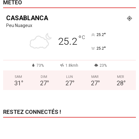
MÉTÉO
CASABLANCA
Peu Nuageux
°
25.2
°
C
25.2
°
25.2
73%
1.8kmh
23%
SAM
DIM
LUN
MAR
MER
31
°
27
°
27
°
27
°
28
°
RESTEZ CONNECTÉS !