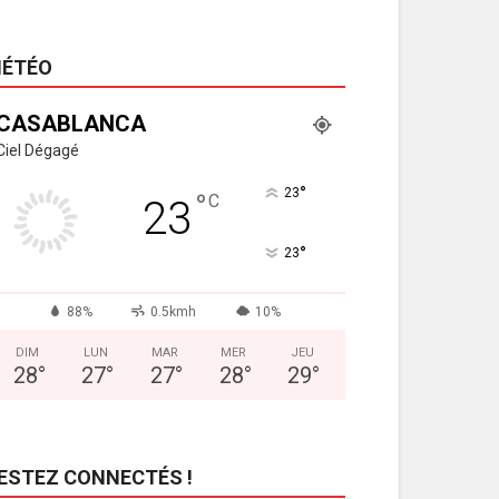
ÉTÉO
CASABLANCA
Ciel Dégagé
°
23
°
C
23
°
23
88%
0.5kmh
10%
DIM
LUN
MAR
MER
JEU
28
°
27
°
27
°
28
°
29
°
ESTEZ CONNECTÉS !