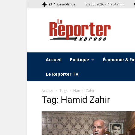
C
23
8 août 2026 - 7 h 04 min
Casablanca
Le
Reporter
Express
Accueil
Politique
Économie & Fi
Le Reporter TV
Accueil
Tags
Hamid Zahir
Tag: Hamid Zahir