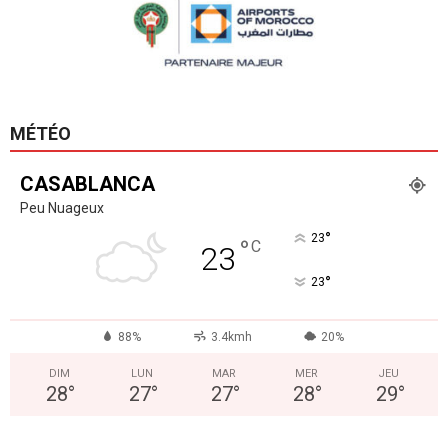
MÉTÉO
CASABLANCA
Peu Nuageux
°
23
°
C
23
°
23
88%
3.4kmh
20%
DIM
LUN
MAR
MER
JEU
28
°
27
°
27
°
28
°
29
°