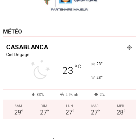
MÉTÉO
CASABLANCA
Ciel Dégagé
°
23
°
C
23
°
23
83%
2.9kmh
2%
SAM
DIM
LUN
MAR
MER
29
°
27
°
27
°
27
°
28
°