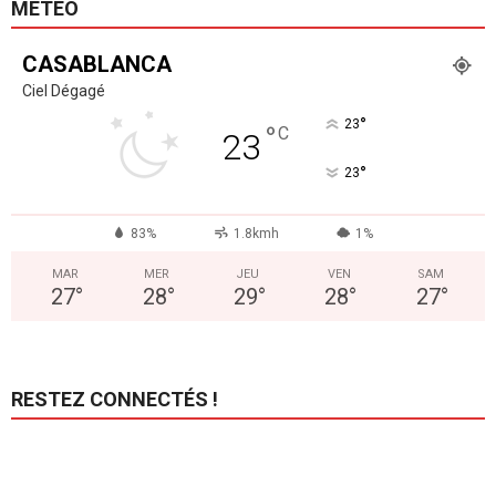
MÉTÉO
CASABLANCA
Ciel Dégagé
°
23
°
C
23
°
23
83%
1.8kmh
1%
MAR
MER
JEU
VEN
SAM
27
°
28
°
29
°
28
°
27
°
RESTEZ CONNECTÉS !