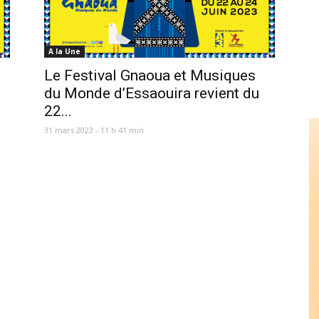
A la Une
Le Festival Gnaoua et Musiques
du Monde d’Essaouira revient du
22...
31 mars 2023 - 11 h 41 min