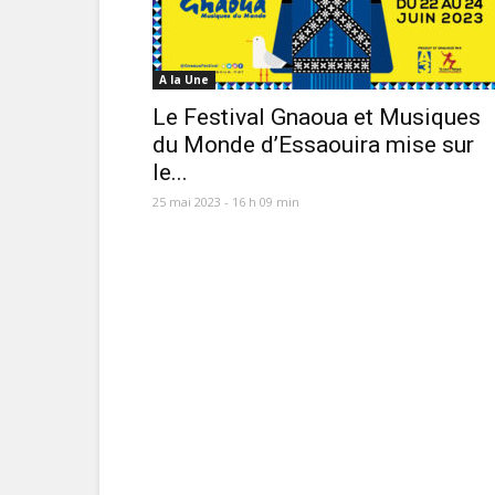
A la Une
Le Festival Gnaoua et Musiques
du Monde d’Essaouira mise sur
le...
25 mai 2023 - 16 h 09 min