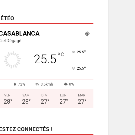
ÉTÉO
CASABLANCA
Ciel Dégagé
°
25.5
°
C
25.5
°
25.5
72%
3.5kmh
0%
VEN
SAM
DIM
LUN
MAR
28
°
28
°
27
°
27
°
27
°
ESTEZ CONNECTÉS !