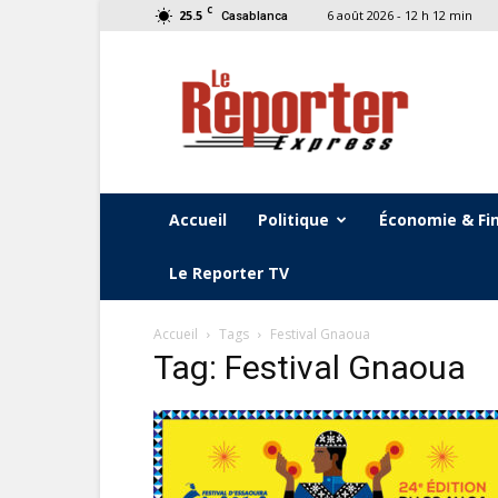
C
25.5
6 août 2026 - 12 h 12 min
Casablanca
Le
Reporter
Express
Accueil
Politique
Économie & Fi
Le Reporter TV
Accueil
Tags
Festival Gnaoua
Tag: Festival Gnaoua