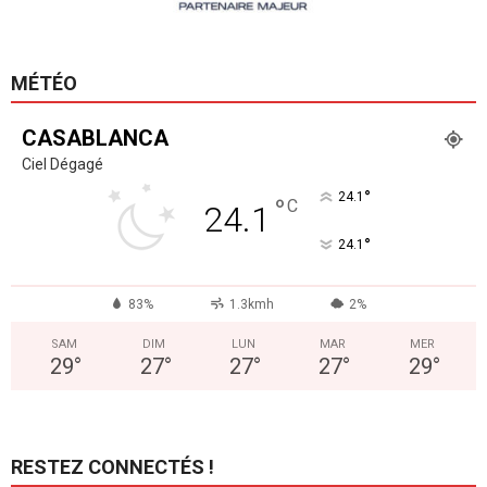
MÉTÉO
CASABLANCA
Ciel Dégagé
°
24.1
°
C
24.1
°
24.1
83%
1.3kmh
2%
SAM
DIM
LUN
MAR
MER
29
°
27
°
27
°
27
°
29
°
RESTEZ CONNECTÉS !