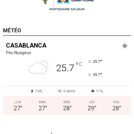
MÉTÉO
CASABLANCA
Peu Nuageux
°
25.7
°
C
25.7
°
25.7
74%
3.6kmh
11%
LUN
MAR
MER
JEU
VEN
27
°
27
°
28
°
29
°
28
°