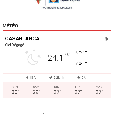
MÉTÉO
CASABLANCA
Ciel Dégagé
°
24.1
°
C
24.1
°
24.1
83%
2.2kmh
0%
VEN
SAM
DIM
LUN
MAR
30
°
29
°
27
°
27
°
27
°