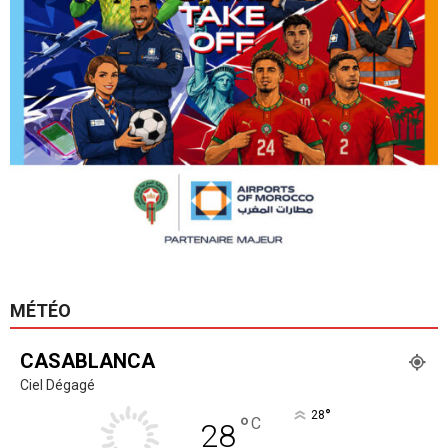
MÉTÉO
CASABLANCA
Ciel Dégagé
°
28
°
C
28