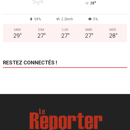
°
28
58%
2.2kmh
5%
SAM
DIM
LUN
MAR
MER
29
°
27
°
27
°
27
°
28
°
RESTEZ CONNECTÉS !