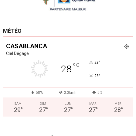
MÉTÉO
CASABLANCA
Ciel Dégagé
°
28
°
C
28
°
28
58%
2.2kmh
5%
SAM
DIM
LUN
MAR
MER
29
°
27
°
27
°
27
°
28
°