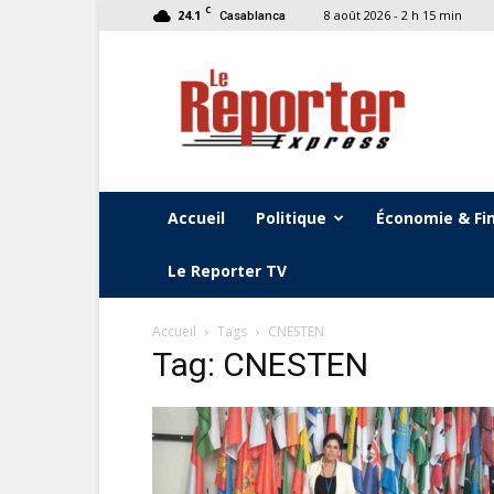
C
24.1
8 août 2026 - 2 h 15 min
Casablanca
Le
Reporter
Express
Accueil
Politique
Économie & Fi
Le Reporter TV
Accueil
Tags
CNESTEN
Tag: CNESTEN