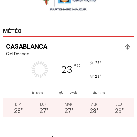
MÉTÉO
CASABLANCA
Ciel Dégagé
°
23
°
C
23
°
23
88%
0.5kmh
10%
DIM
LUN
MAR
MER
JEU
28
°
27
°
27
°
28
°
29
°