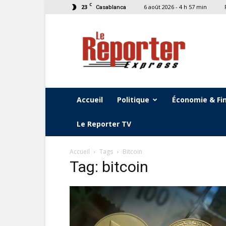
C
23
6 août 2026 - 4 h 57 min
Casablanca
Le
Reporter
Express
Accueil
Politique
Économie & Fi
Le Reporter TV
Accueil
Tags
Bitcoin
Tag: bitcoin