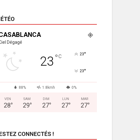
ÉTÉO
CASABLANCA
Ciel Dégagé
°
23
°
C
23
°
23
88%
1.8kmh
0%
VEN
SAM
DIM
LUN
MAR
28
°
29
°
27
°
27
°
27
°
ESTEZ CONNECTÉS !