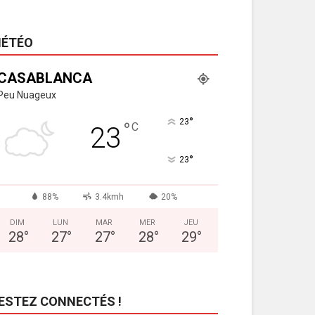
ÉTÉO
CASABLANCA
Peu Nuageux
°
23
°
C
23
°
23
88%
3.4kmh
20%
DIM
LUN
MAR
MER
JEU
28
°
27
°
27
°
28
°
29
°
ESTEZ CONNECTÉS !