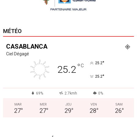
MÉTÉO
CASABLANCA
Ciel Dégagé
°
25.2
°
C
25.2
°
25.2
69%
2.7kmh
0%
MAR
MER
JEU
VEN
SAM
27
°
27
°
29
°
28
°
26
°