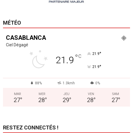
MÉTÉO
CASABLANCA
Ciel Dégagé
°
21.9
°
C
21.9
°
21.9
88%
1.3kmh
0%
MAR
MER
JEU
VEN
SAM
27
°
28
°
29
°
28
°
27
°
RESTEZ CONNECTÉS !