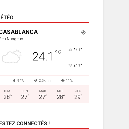
ÉTÉO
CASABLANCA
Peu Nuageux
°
24.1
°
C
24.1
°
24.1
94%
2.5kmh
11%
DIM
LUN
MAR
MER
JEU
28
°
27
°
27
°
28
°
29
°
ESTEZ CONNECTÉS !