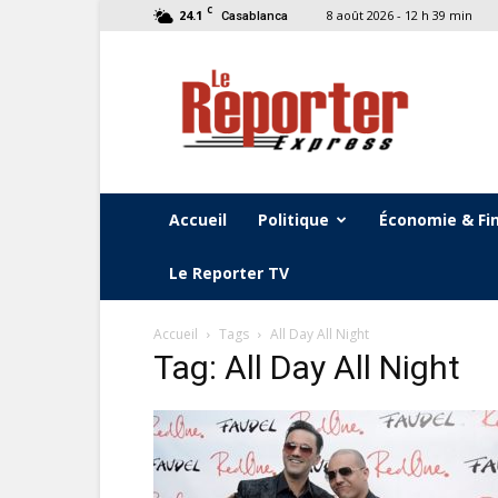
C
24.1
8 août 2026 - 12 h 39 min
Casablanca
Le
Reporter
Express
Accueil
Politique
Économie & Fi
Le Reporter TV
Accueil
Tags
All Day All Night
Tag: All Day All Night