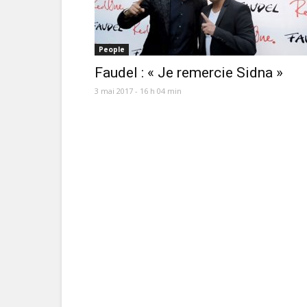
People
Faudel : « Je remercie Sidna »
3 mai 2017 - 16 h 04 min