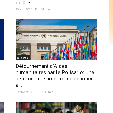
de 0-3,...
25 avril 2024 - 13 h 14 min
A la Une
Détournement d’Aides
humanitaires par le Polisario: Une
pétitionnaire américaine dénonce
à...
5 octobre 2023 - 16 h 30 min