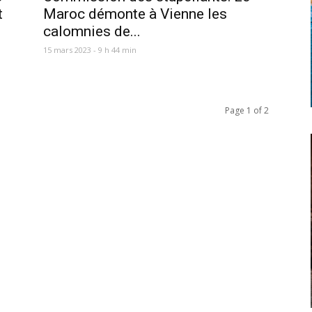
t
Maroc démonte à Vienne les
calomnies de...
15 mars 2023 - 9 h 44 min
Page 1 of 2