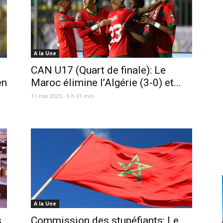
A la Une
CAN U17 (Quart de finale): Le
en
Maroc élimine l’Algérie (3-0) et...
11 mai 2023 - 9 h 31 min
A la Une
s
Commission des stupéfiants: Le