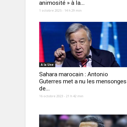
animosité » à la...
1 octobre 2025 - 14 h 29 min
A la Une
Sahara marocain : Antonio
Guterres met a nu les mensonges
de...
16 octobre 2023 - 21 h 42 min