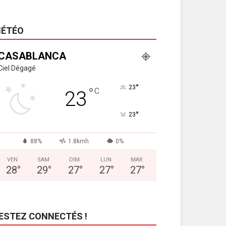
ÉTÉO
CASABLANCA
Ciel Dégagé
°
23
°
C
23
°
23
88%
1.8kmh
0%
VEN
SAM
DIM
LUN
MAR
28
°
29
°
27
°
27
°
27
°
ESTEZ CONNECTÉS !