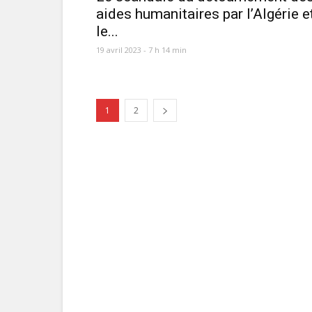
aides humanitaires par l’Algérie e
le...
19 avril 2023 - 7 h 14 min
1
2