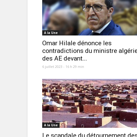
A la Une
Omar Hilale dénonce les
contradictions du ministre algéri
des AE devant...
6 juillet 2023 - 16 h 29 min
A la Une
Le scandale du détournement de