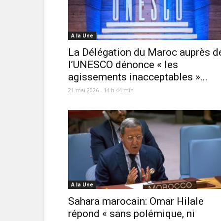
A la Une
La Délégation du Maroc auprès d
l’UNESCO dénonce « les
agissements inacceptables »...
21 mai 2026 - 14 h 44 min
A la Une
Sahara marocain: Omar Hilale
répond « sans polémique, ni