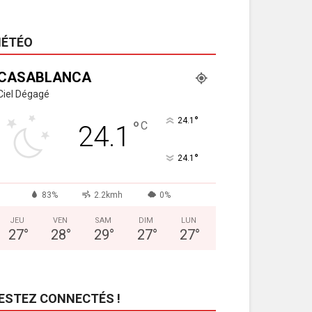
ÉTÉO
CASABLANCA
Ciel Dégagé
°
24.1
°
C
24.1
°
24.1
83%
2.2kmh
0%
JEU
VEN
SAM
DIM
LUN
27
°
28
°
29
°
27
°
27
°
ESTEZ CONNECTÉS !