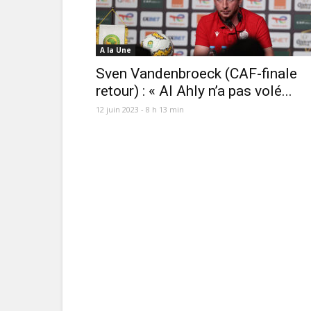
A la Une
Sven Vandenbroeck (CAF-finale
retour) : « Al Ahly n’a pas volé...
12 juin 2023 - 8 h 13 min