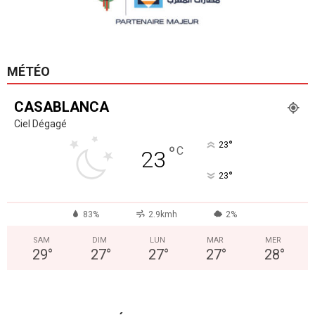
MÉTÉO
CASABLANCA
Ciel Dégagé
°
23
°
C
23
°
23
83%
2.9kmh
2%
SAM
DIM
LUN
MAR
MER
29
°
27
°
27
°
27
°
28
°