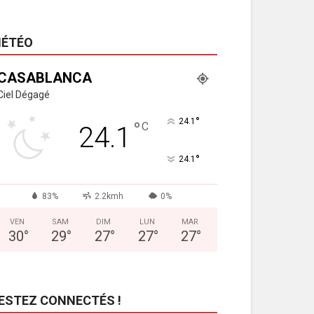
ÉTÉO
CASABLANCA
Ciel Dégagé
°
24.1
°
C
24.1
°
24.1
83%
2.2kmh
0%
VEN
SAM
DIM
LUN
MAR
30
°
29
°
27
°
27
°
27
°
ESTEZ CONNECTÉS !