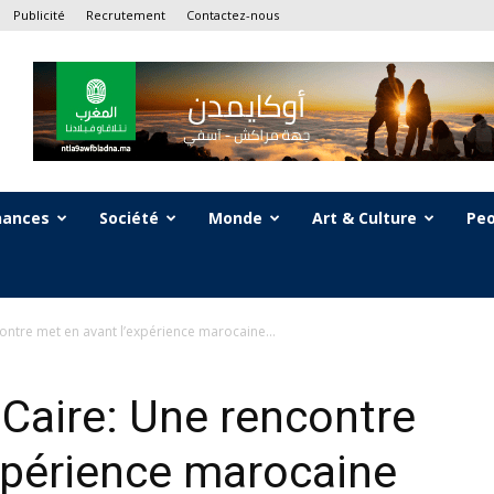
Publicité
Recrutement
Contactez-nous
nances
Société
Monde
Art & Culture
Peo
contre met en avant l’expérience marocaine...
 Caire: Une rencontre
xpérience marocaine