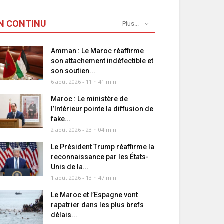
N CONTINU
Plus...
Amman : Le Maroc réaffirme
son attachement indéfectible et
son soutien...
6 août 2026 - 11 h 41 min
Maroc : Le ministère de
l’Intérieur pointe la diffusion de
fake...
2 août 2026 - 23 h 04 min
Le Président Trump réaffirme la
reconnaissance par les États-
Unis de la...
1 août 2026 - 13 h 47 min
Le Maroc et l’Espagne vont
rapatrier dans les plus brefs
délais...