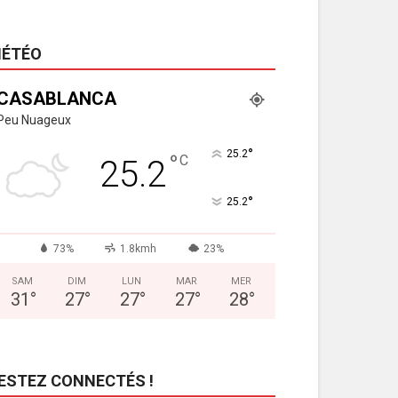
ÉTÉO
CASABLANCA
Peu Nuageux
°
25.2
°
C
25.2
°
25.2
73%
1.8kmh
23%
SAM
DIM
LUN
MAR
MER
31
°
27
°
27
°
27
°
28
°
ESTEZ CONNECTÉS !