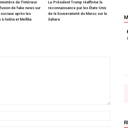
inistère de l’Intérieur
Le Président Trump réaffirme la
ffusion de fake news sur
reconnaissance par les États-Unis
 sociaux après les
de la Souveraineté du Maroc sur le
M
à Sebta et Mellilia
Sahara
R