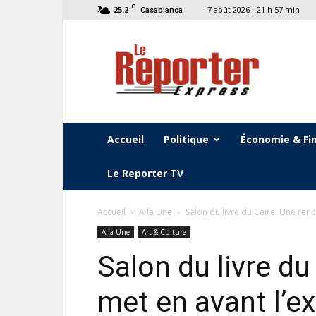
C
25.2
7 août 2026 - 21 h 57 min
Casablanca
Le
Reporter
Express
Accueil
Politique
Économie & Fi
Le Reporter TV
Accueil
A la Une
Salon du livre du Caire: Une ren
A la Une
Art & Culture
Salon du livre du
met en avant l’e