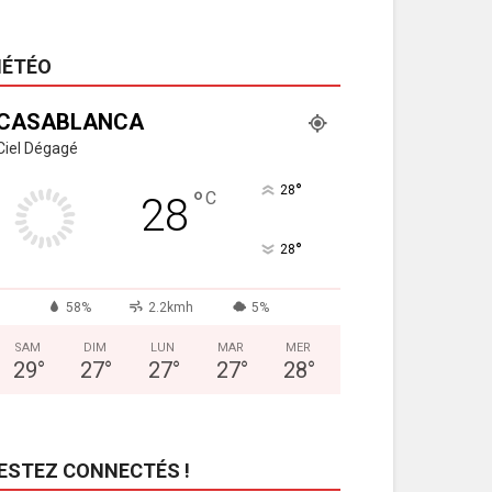
ÉTÉO
CASABLANCA
Ciel Dégagé
°
28
°
C
28
°
28
58%
2.2kmh
5%
SAM
DIM
LUN
MAR
MER
29
°
27
°
27
°
27
°
28
°
ESTEZ CONNECTÉS !