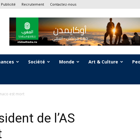
Publicité
Recrutement
Contactez-nous
nances
Société
Monde
Art & Culture
Peo
onaco est mort
sident de l’AS
t