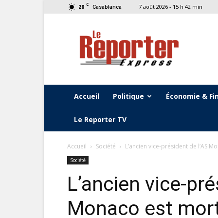
C
28
7 août 2026 - 15 h 42 min
Casablanca
Le
Reporter
Express
Accueil
Politique
Économie & Fi
Le Reporter TV
Accueil
Société
L’ancien vice-président de l’AS M
Société
L’ancien vice-pré
Monaco est mor