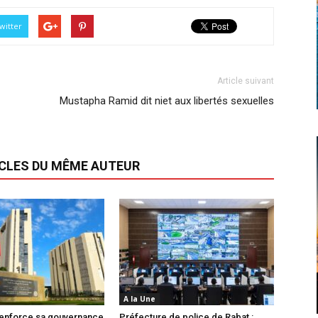
witter
Article suivant
Mustapha Ramid dit niet aux libertés sexuelles
ICLES DU MÊME AUTEUR
A la Une
enforce sa gouvernance
Préfecture de police de Rabat :