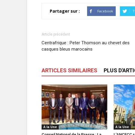
Partager sur :
Facebook
T
Article précédent
Centrafrique : Peter Thomson au chevet des
casques bleus marocains
ARTICLES SIMILAIRES
PLUS D'ART
A la Une
A la Une
Conseil National de la Presse : La
L’ANCFCC r