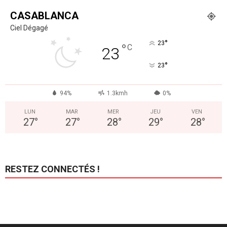
CASABLANCA
Ciel Dégagé
°
23
°
C
23
°
23
94%
1.3kmh
0%
LUN
MAR
MER
JEU
VEN
27
°
27
°
28
°
29
°
28
°
RESTEZ CONNECTÉS !