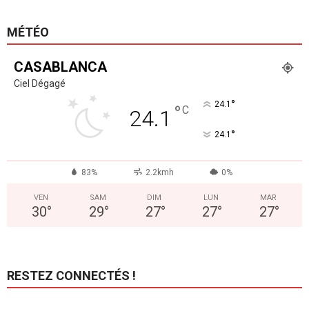
MÉTÉO
CASABLANCA
Ciel Dégagé
°
24.1
°
C
24.1
°
24.1
83%
2.2kmh
0%
VEN
SAM
DIM
LUN
MAR
30
°
29
°
27
°
27
°
27
°
RESTEZ CONNECTÉS !