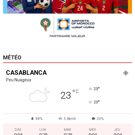
MÉTÉO
CASABLANCA
Peu Nuageux
°
23
°
C
23
°
23
88%
3.4kmh
20%
DIM
LUN
MAR
MER
JEU