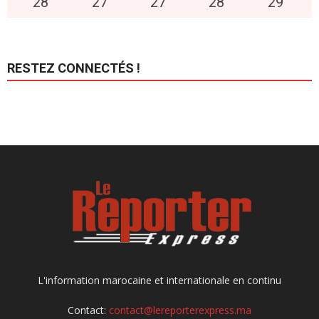
28
°
27
°
27
°
28
°
29
°
RESTEZ CONNECTÉS !
L'information marocaine et internationale en continu
Contact:
contact@lereporterexpress.ma