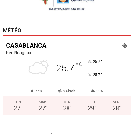
MÉTÉO
CASABLANCA
Peu Nuageux
°
25.7
°
C
25.7
°
25.7
74%
3.6kmh
11%
LUN
MAR
MER
JEU
VEN
27
°
27
°
28
°
29
°
28
°