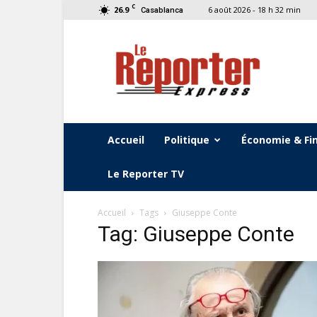
C
26.9
6 août 2026 - 18 h 32 min
Casablanca
Le
Reporter
Express
Accueil
Politique
Économie & Fi
Le Reporter TV
Accueil
Tags
Giuseppe Conte
Tag: Giuseppe Conte