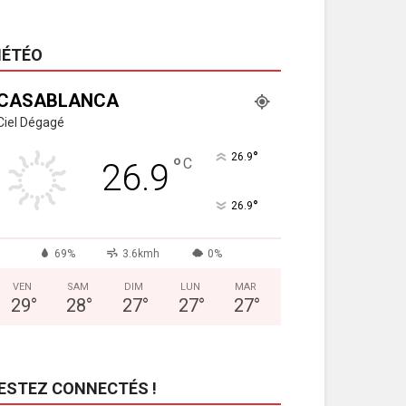
ÉTÉO
CASABLANCA
Ciel Dégagé
°
26.9
°
C
26.9
°
26.9
69%
3.6kmh
0%
VEN
SAM
DIM
LUN
MAR
29
°
28
°
27
°
27
°
27
°
ESTEZ CONNECTÉS !