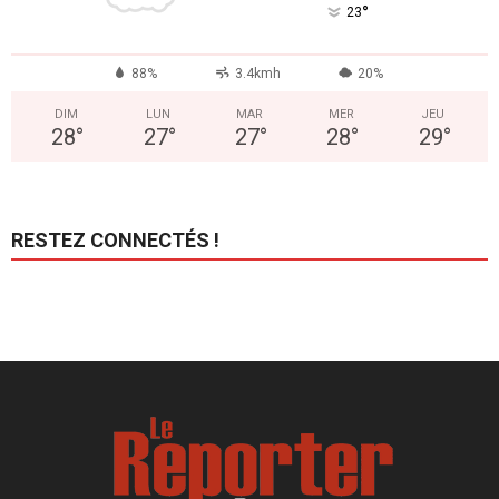
°
23
88%
3.4kmh
20%
DIM
LUN
MAR
MER
JEU
28
°
27
°
27
°
28
°
29
°
RESTEZ CONNECTÉS !