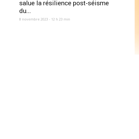
salue la résilience post-séisme
du...
8 novembre 2023 - 12 h 23 min