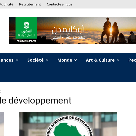
Publicité
Recrutement
Contactez-nous
nances
Société
Monde
Art & Culture
Peo
t
 de développement