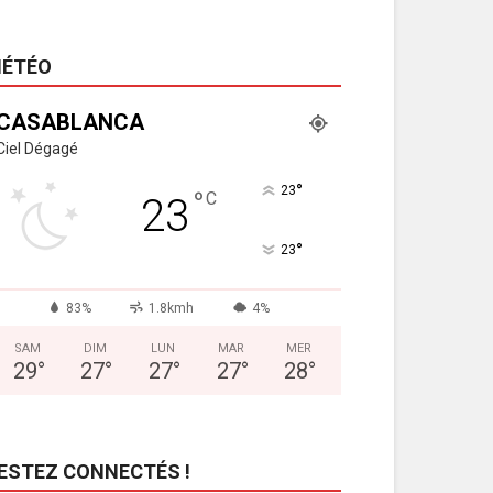
ÉTÉO
CASABLANCA
Ciel Dégagé
°
23
°
C
23
°
23
83%
1.8kmh
4%
SAM
DIM
LUN
MAR
MER
29
°
27
°
27
°
27
°
28
°
ESTEZ CONNECTÉS !