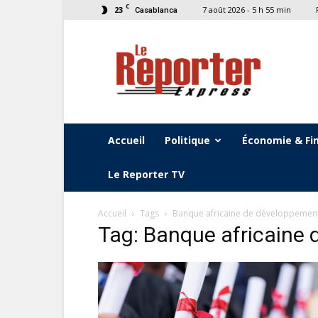
C
23
7 août 2026 - 5 h 55 min
Casablanca
Le
Reporter
Express
Accueil
Politique
Économie & Fi
Le Reporter TV
Accueil
Tags
Banque africaine de développemen
Tag: Banque africaine