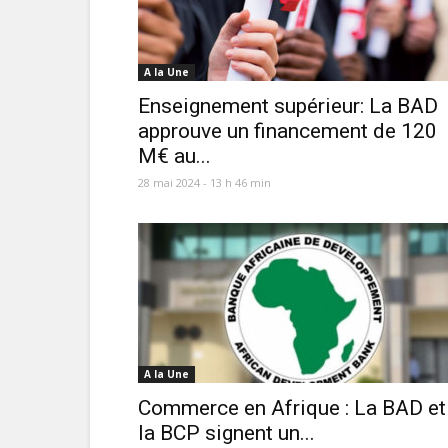
A la Une
Enseignement supérieur: La BAD
approuve un financement de 120
M€ au...
28 mai 2024 - 13 h 46 min
A la Une
Commerce en Afrique : La BAD et
la BCP signent un...