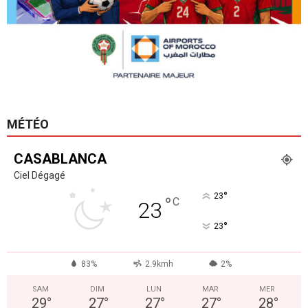
MÉTÉO
CASABLANCA
Ciel Dégagé
°
23
°
C
23
°
23
83%
2.9kmh
2%
SAM
DIM
LUN
MAR
MER
29
°
27
°
27
°
27
°
28
°