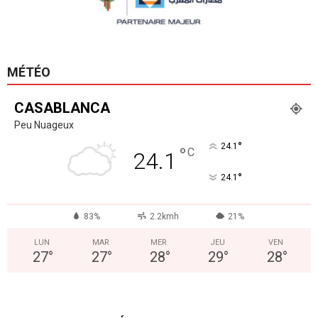
MÉTÉO
CASABLANCA
Peu Nuageux
°
24.1
°
C
24.1
°
24.1
83%
2.2kmh
21%
LUN
MAR
MER
JEU
VEN
27
°
27
°
28
°
29
°
28
°