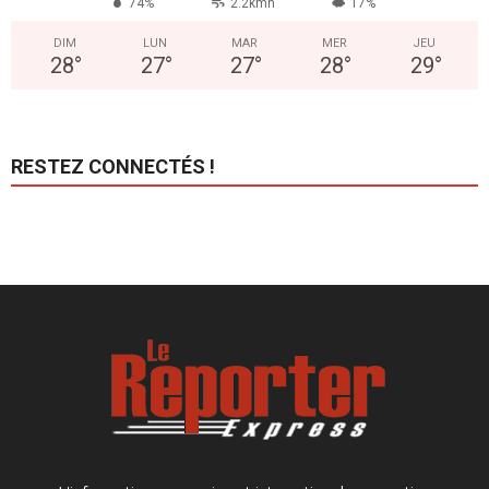
74%
2.2kmh
17%
DIM
LUN
MAR
MER
JEU
28
°
27
°
27
°
28
°
29
°
RESTEZ CONNECTÉS !