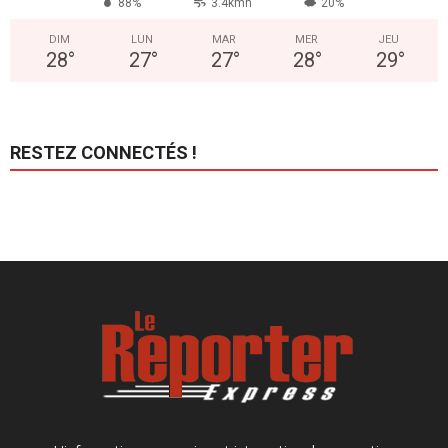
88%
3.4kmh
20%
DIM
LUN
MAR
MER
JEU
28
°
27
°
27
°
28
°
29
°
RESTEZ CONNECTÉS !