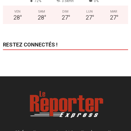
72%
3.5kmh
0%
VEN
SAM
DIM
LUN
MAR
28
°
28
°
27
°
27
°
27
°
RESTEZ CONNECTÉS !