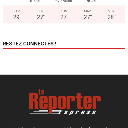
83%
2.9kmh
2%
SAM
DIM
LUN
MAR
MER
29
°
27
°
27
°
27
°
28
°
RESTEZ CONNECTÉS !