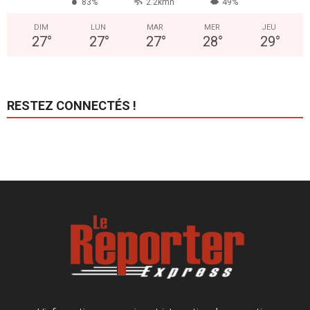
83%
2.2kmh
49%
DIM
LUN
MAR
MER
JEU
27
°
27
°
27
°
28
°
29
°
RESTEZ CONNECTÉS !