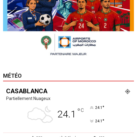
MÉTÉO
CASABLANCA
Partiellement Nuageux
°
24.1
°
C
24.1
°
24.1