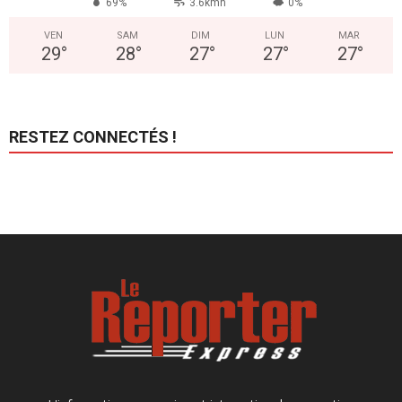
69%
3.6kmh
0%
VEN
SAM
DIM
LUN
MAR
29
°
28
°
27
°
27
°
27
°
RESTEZ CONNECTÉS !