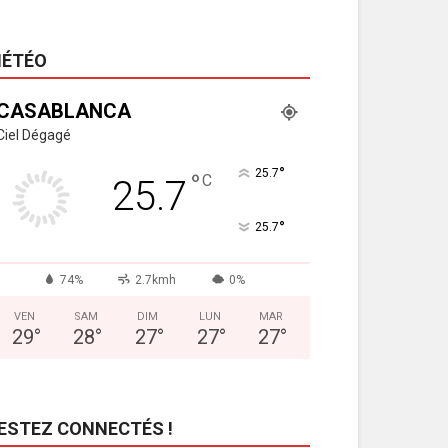
ÉTÉO
CASABLANCA
Ciel Dégagé
°
25.7
°
C
25.7
°
25.7
74%
2.7kmh
0%
VEN
SAM
DIM
LUN
MAR
29
°
28
°
27
°
27
°
27
°
ESTEZ CONNECTÉS !