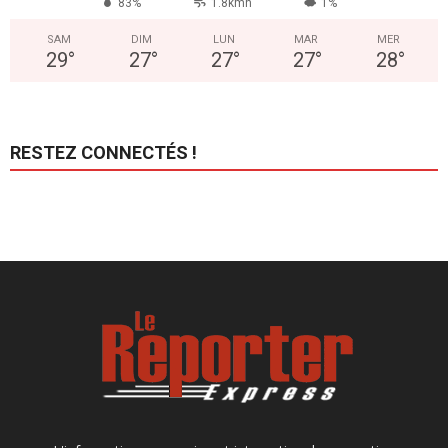
83%
1.8kmh
1%
SAM
DIM
LUN
MAR
MER
29
°
27
°
27
°
27
°
28
°
RESTEZ CONNECTÉS !