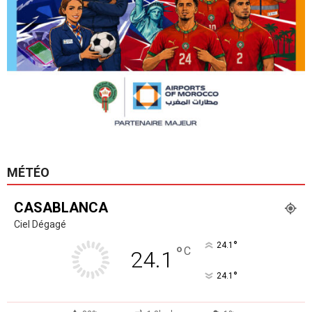
MÉTÉO
CASABLANCA
Ciel Dégagé
°
24.1
°
C
24.1
°
24.1