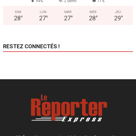
94%
2.5kmh
11%
DIM
LUN
MAR
MER
JEU
28
°
27
°
27
°
28
°
29
°
RESTEZ CONNECTÉS !