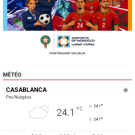
MÉTÉO
CASABLANCA
Peu Nuageux
°
24.1
°
C
24.1
°
24.1