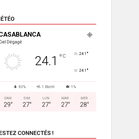
ÉTÉO
CASABLANCA
Ciel Dégagé
°
24.1
°
C
24.1
°
24.1
83%
1.8kmh
1%
SAM
DIM
LUN
MAR
MER
29
°
27
°
27
°
27
°
28
°
ESTEZ CONNECTÉS !