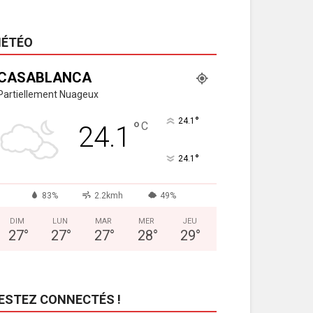
ÉTÉO
CASABLANCA
Partiellement Nuageux
°
24.1
°
C
24.1
°
24.1
83%
2.2kmh
49%
DIM
LUN
MAR
MER
JEU
27
°
27
°
27
°
28
°
29
°
ESTEZ CONNECTÉS !