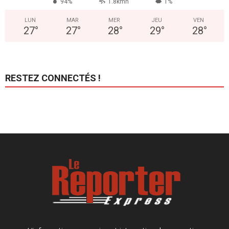
94%
1.8kmh
1%
LUN
MAR
MER
JEU
VEN
27
°
27
°
28
°
29
°
28
°
RESTEZ CONNECTÉS !