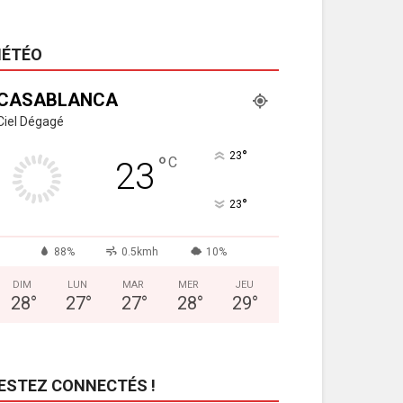
ÉTÉO
CASABLANCA
Ciel Dégagé
°
23
°
C
23
°
23
88%
0.5kmh
10%
DIM
LUN
MAR
MER
JEU
28
°
27
°
27
°
28
°
29
°
ESTEZ CONNECTÉS !