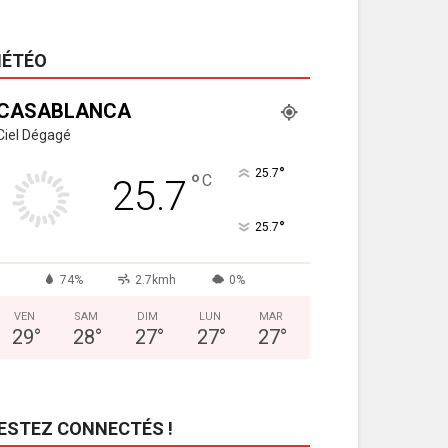
ÉTÉO
CASABLANCA
Ciel Dégagé
°
25.7
°
C
25.7
°
25.7
74%
2.7kmh
0%
VEN
SAM
DIM
LUN
MAR
29
°
28
°
27
°
27
°
27
°
ESTEZ CONNECTÉS !